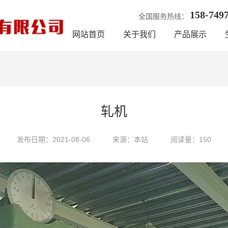
158-749
全国服务热线：
网站首页
关于我们
产品展示
轧机
发布日期：2021-08-06
来源：本站
阅读量：150